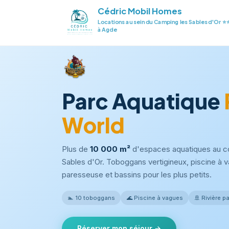
Cédric Mobil Homes
Locations au sein du Camping les Sables d'Or 
à Agde
Parc Aquatique
World
Plus de
10 000 m²
d'espaces aquatiques au 
Sables d'Or. Toboggans vertigineux, piscine à v
paresseuse et bassins pour les plus petits.
🏊 10 toboggans
🌊 Piscine à vagues
🚢 Rivière 
Réserver mon séjour →