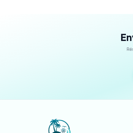
En
Rés