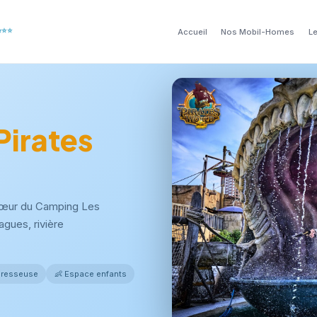
⭐⭐⭐⭐
Accueil
Nos Mobil-Homes
L
Pirates
cœur du Camping Les
agues, rivière
paresseuse
👶 Espace enfants